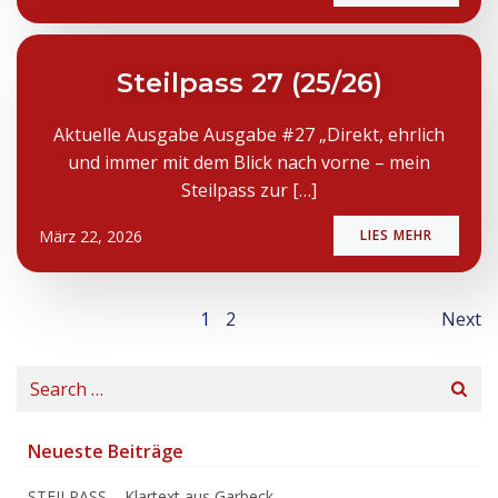
Steilpass 27 (25/26)
Aktuelle Ausgabe Ausgabe #27 „Direkt, ehrlich
und immer mit dem Blick nach vorne – mein
Steilpass zur […]
März 22, 2026
LIES MEHR
Posts
Po
Page
Page
1
2
Next
navigation
na
Search
for:
Neueste Beiträge
STEILPASS – Klartext aus Garbeck