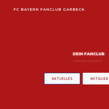
Zum
Inhalt
FC BAYERN FANCLUB GARBECK
springen
DEIN FANCLUB
UNSER STOLZ
AKTUELLES
MITGLIE