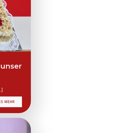
 unser
…]
ES MEHR