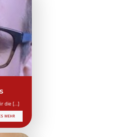
s
r die […]
ES MEHR