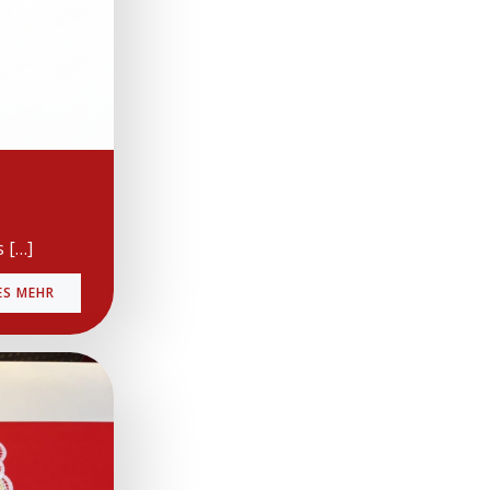
 […]
ES MEHR