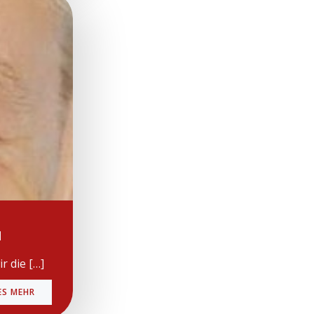
u
r die […]
ES MEHR